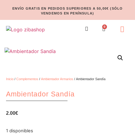
ENVÍO GRATIS EN PEDIDOS SUPERIORES A 50,00€ (SÓLO
VENDEMOS EN PENÍNSULA)
0
Inicio
/
Complementos
/
Ambientador Armarios
/ Ambientador Sandía
Ambientador Sandía
2.00
€
1 disponibles