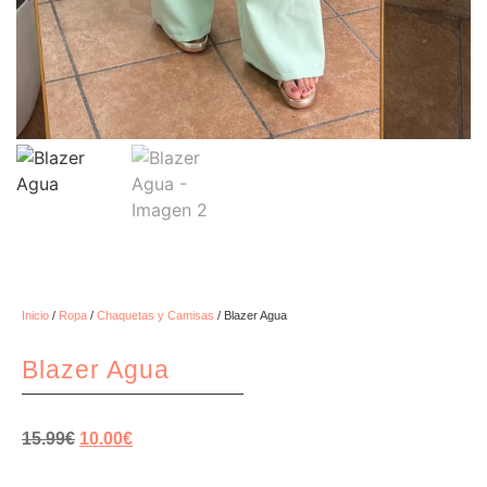
Inicio
/
Ropa
/
Chaquetas y Camisas
/ Blazer Agua
Blazer Agua
15.99
€
10.00
€