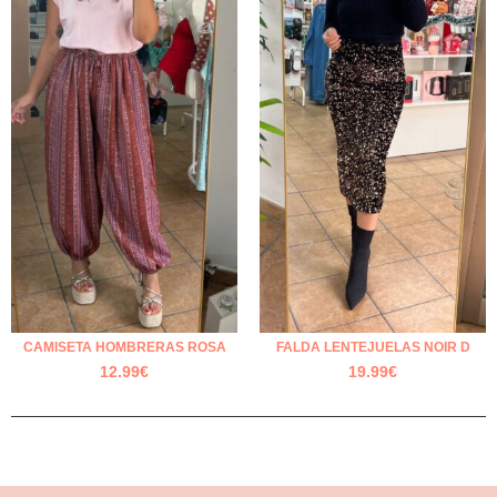
CAMISETA HOMBRERAS ROSA
FALDA LENTEJUELAS NOIR D
12.99
€
19.99
€