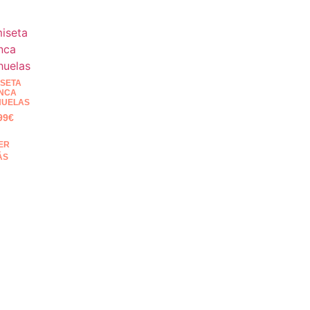
SETA
NCA
HUELAS
99
€
ER
ÁS