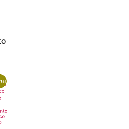
to
rta!
nto
co
o