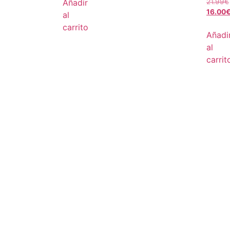
Añadir
21.99
€
16.00
al
carrito
Añadi
al
carrit