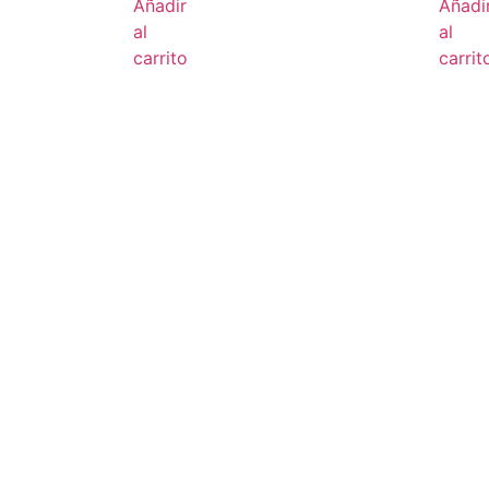
Añadir
Añadi
al
al
carrito
carrit