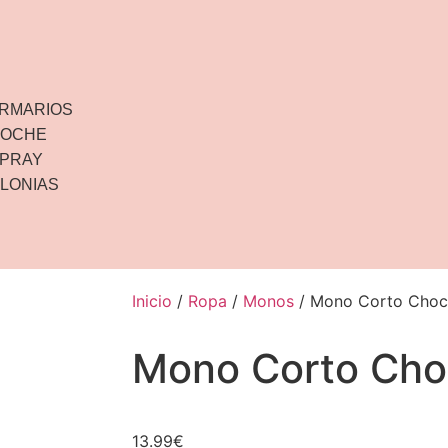
ARMARIOS
COCHE
SPRAY
LONIAS
Inicio
/
Ropa
/
Monos
/ Mono Corto Choc
Mono Corto Cho
13.99
€