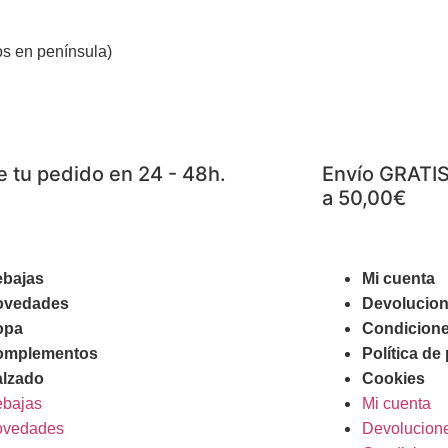
s en península)
e tu pedido en 24 - 48h.
Envío GRATIS
a 50,00€
bajas
Mi cuenta
ovedades
Devolucio
opa
Condicione
omplementos
Política de
lzado
Cookies
bajas
Mi cuenta
ovedades
Devolucion