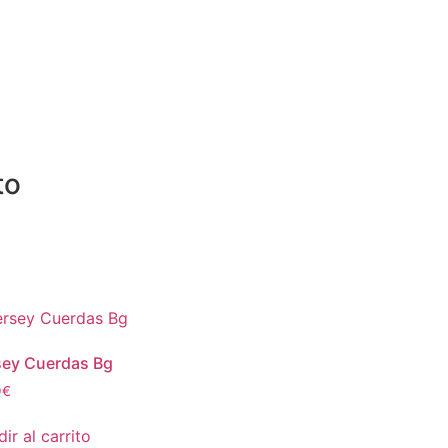
to
sey Cuerdas Bg
9
€
ir al carrito