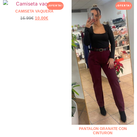
¡OFERTA!
¡OFERTA!
CAMISETA VAQUERA
16.99
€
10.00
€
PANTALON GRANATE CON
CINTURON