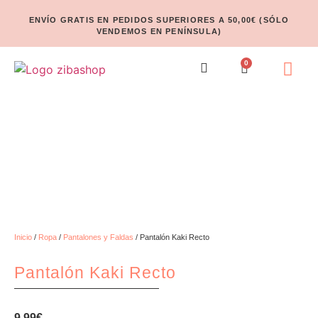
ENVÍO GRATIS EN PEDIDOS SUPERIORES A 50,00€ (SÓLO
VENDEMOS EN PENÍNSULA)
0
Inicio
/
Ropa
/
Pantalones y Faldas
/ Pantalón Kaki Recto
Pantalón Kaki Recto
9.99
€