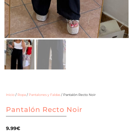
Inicio
/
Ropa
/
Pantalones y Faldas
/ Pantalón Recto Noir
Pantalón Recto Noir
9.99
€