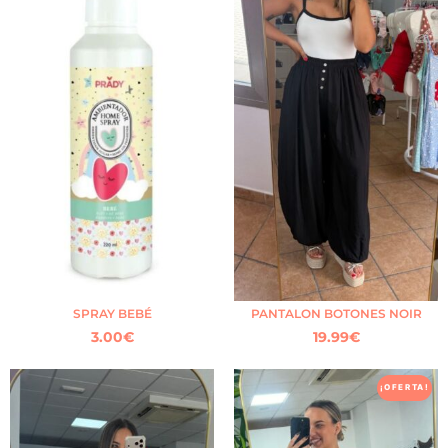
SPRAY BEBÉ
PANTALON BOTONES NOIR
3.00
€
19.99
€
¡OFERTA!