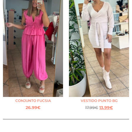
CONJUNTO FUCSIA
VESTIDO PUNTO BG
26.99
€
17.99
€
13.99
€