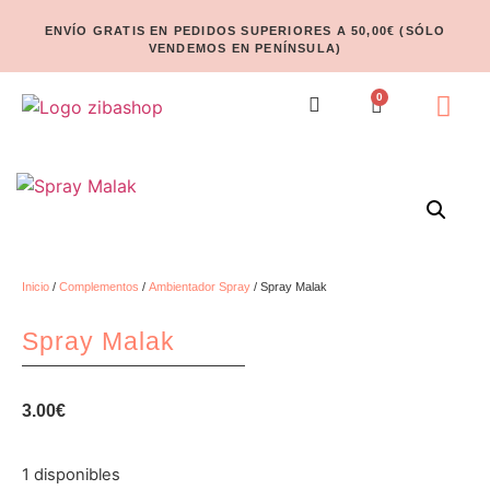
ENVÍO GRATIS EN PEDIDOS SUPERIORES A 50,00€ (SÓLO
VENDEMOS EN PENÍNSULA)
0
Inicio
/
Complementos
/
Ambientador Spray
/ Spray Malak
Spray Malak
3.00
€
1 disponibles