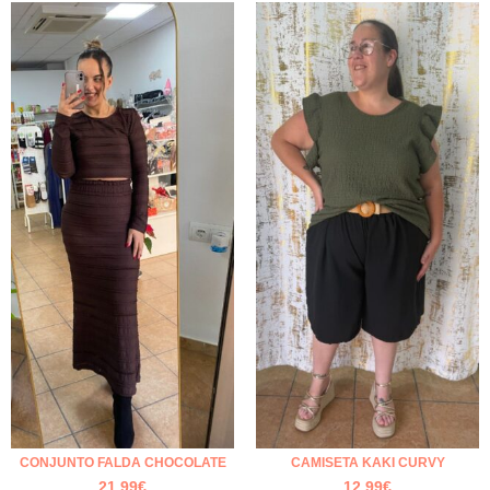
CONJUNTO FALDA CHOCOLATE
CAMISETA KAKI CURVY
21.99
€
12.99
€