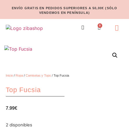
ENVÍO GRATIS EN PEDIDOS SUPERIORES A 50,00€ (SÓLO
VENDEMOS EN PENÍNSULA)
0
Inicio
/
Ropa
/
Camisetas y Tops
/ Top Fucsia
Top Fucsia
7.99
€
2 disponibles