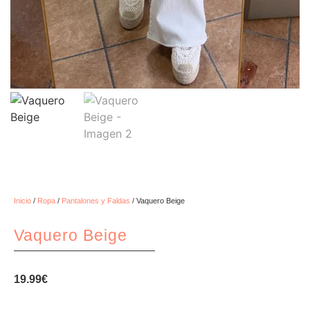
Inicio
/
Ropa
/
Pantalones y Faldas
/ Vaquero Beige
Vaquero Beige
19.99
€