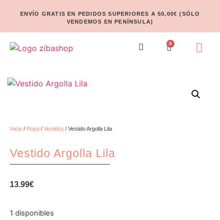
ENVÍO GRATIS EN PEDIDOS SUPERIORES A 50,00€ (SÓLO
VENDEMOS EN PENÍNSULA)
0
Inicio
/
Ropa
/
Vestidos
/ Vestido Argolla Lila
Vestido Argolla Lila
13.99
€
1 disponibles