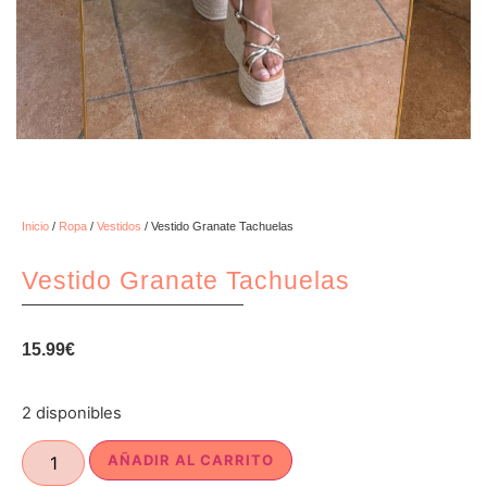
Inicio
/
Ropa
/
Vestidos
/ Vestido Granate Tachuelas
Vestido Granate Tachuelas
15.99
€
2 disponibles
AÑADIR AL CARRITO