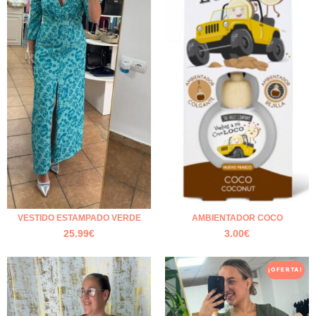
VESTIDO ESTAMPADO VERDE
AMBIENTADOR COCO
25.99
€
3.00
€
¡OFERTA!