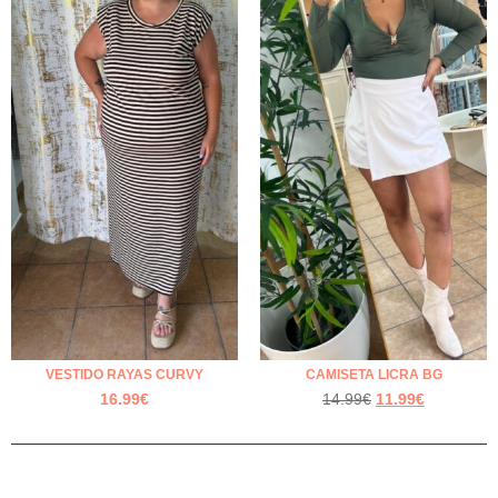
VESTIDO RAYAS CURVY
CAMISETA LICRA BG
16.99
€
14.99
€
11.99
€