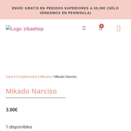
ENVÍO GRATIS EN PEDIDOS SUPERIORES A 50,00€ (SÓLO
VENDEMOS EN PENÍNSULA)
0
Inicio
/
Complementos
/
Mikados
/ Mikado Narciso
Mikado Narciso
3.00
€
1 disponibles