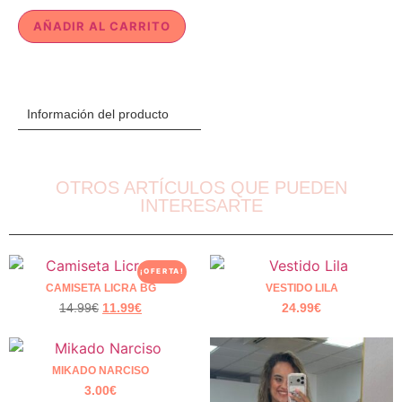
AÑADIR AL CARRITO
Información del producto
OTROS ARTÍCULOS QUE PUEDEN
INTERESARTE
¡OFERTA!
CAMISETA LICRA BG
VESTIDO LILA
14.99
€
11.99
€
24.99
€
MIKADO NARCISO
3.00
€