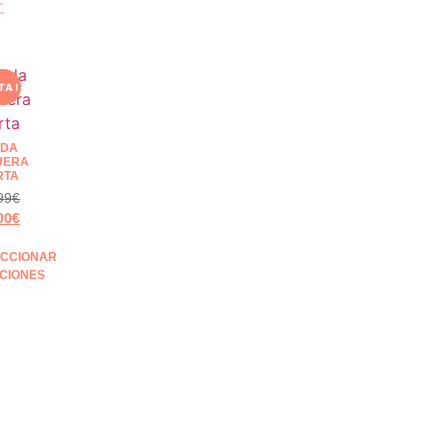
E
TA!
LDA
UERA
RTA
99
€
00
€
ECCIONAR
CIONES