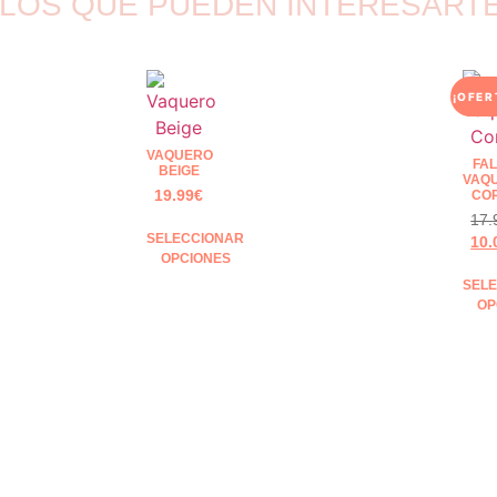
LOS QUE PUEDEN INTERESART
¡OFER
VAQUERO
FA
BEIGE
VAQ
19.99
€
CO
17.
SELECCIONAR
10.
OPCIONES
SEL
OP