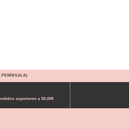
 PENÍNSULA)
edidos superiores a 50,00€