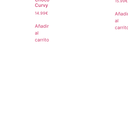
15.99
€
Curvy
Añadi
14.99
€
al
Añadir
carrit
al
carrito