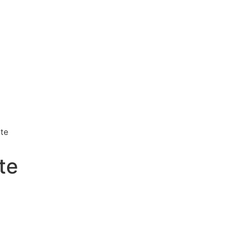
te
te