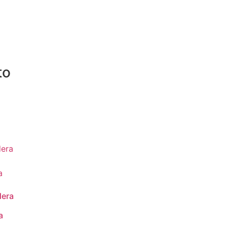
to
era
a