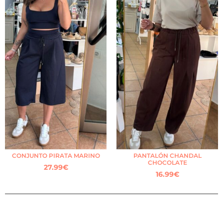
CONJUNTO PIRATA MARINO
PANTALÓN CHANDAL
CHOCOLATE
27.99
€
16.99
€